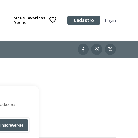
Meus Favoritos
Categoria
Cadastro
Login
0
bens
Imóveis
Terrenos
Acessórios para Veículos
Máquinas
todas as
Inscrever-se