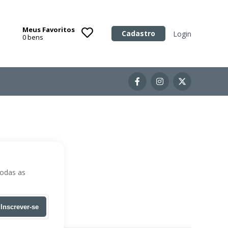
Meus Favoritos
Categoria
Cadastro
Login
0
bens
Imóveis
Terrenos
Acessórios para Veículos
Máquinas
todas as
Inscrever-se