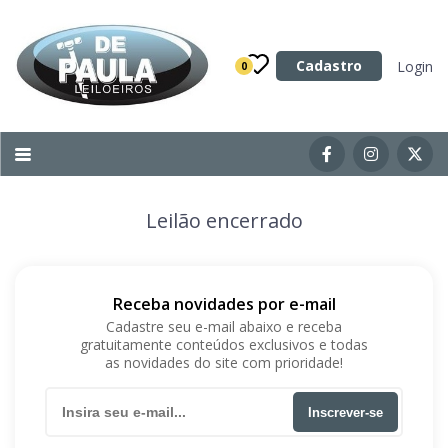
Categoria
Cadastro
Login
0
Imóveis
Terrenos
Acessórios para Veículos
Leilão encerrado
Máquinas
Receba novidades por e-mail
Cadastre seu e-mail abaixo e receba
gratuitamente conteúdos exclusivos e todas
as novidades do site com prioridade!
Inscrever-se