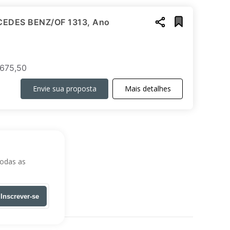
EDES BENZ/OF 1313, Ano
Ordenar por:
e exibição:
675,50
Envie sua proposta
Mais detalhes
todas as
Inscrever-se