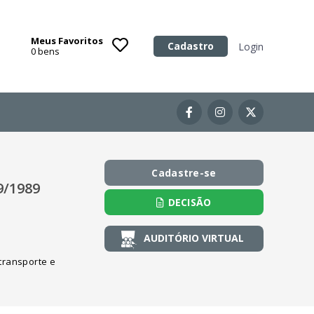
Meus Favoritos
Categoria
Cadastro
Login
0
bens
Imóveis
Terrenos
Acessórios para Veículos
Máquinas
Cadastre-se
9/1989
DECISÃO
AUDITÓRIO VIRTUAL
transporte e