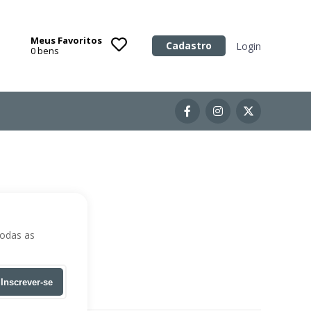
Meus Favoritos
Categoria
Cadastro
Login
0
bens
Imóveis
Terrenos
Acessórios para Veículos
Máquinas
todas as
Inscrever-se