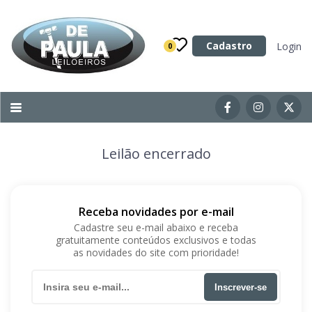
Categoria
Cadastro
Login
0
Imóveis
Terrenos
Acessórios para Veículos
Leilão encerrado
Máquinas
Receba novidades por e-mail
Cadastre seu e-mail abaixo e receba
gratuitamente conteúdos exclusivos e todas
as novidades do site com prioridade!
Inscrever-se