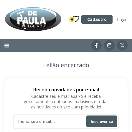
Categoria
Cadastro
Login
0
Imóveis
Terrenos
Acessórios para Veículos
Leilão encerrado
Máquinas
Receba novidades por e-mail
Cadastre seu e-mail abaixo e receba
gratuitamente conteúdos exclusivos e todas
as novidades do site com prioridade!
Inscrever-se