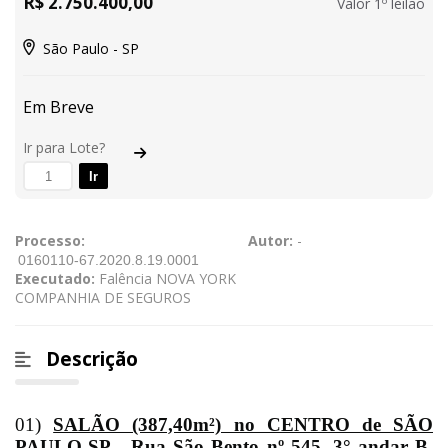
R$ 2.750.400,00
Valor 1º leilão
São Paulo - SP
Em Breve
Ir para Lote?
Ir
Processo:
Autor:
-
Executado:
Falência NOVA YORK
COMPANHIA DE SEGUROS
Descrição
01)
SALÃO (387,40m²) no CENTRO de SÃO
PAULO-SP
- Rua São Bento nº 545, 3° andar B,