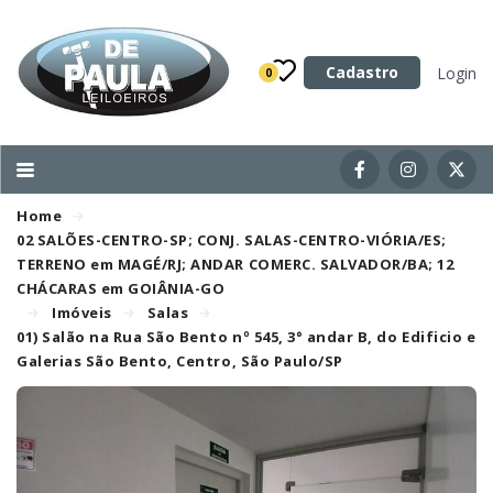
Categoria
Cadastro
Login
0
Imóveis
Terrenos
Acessórios para Veículos
Home
Máquinas
02 SALÕES-CENTRO-SP; CONJ. SALAS-CENTRO-VIÓRIA/ES;
TERRENO em MAGÉ/RJ; ANDAR COMERC. SALVADOR/BA; 12
CHÁCARAS em GOIÂNIA-GO
Imóveis
Salas
01) Salão na Rua São Bento nº 545, 3° andar B, do Edificio e
Galerias São Bento, Centro, São Paulo/SP