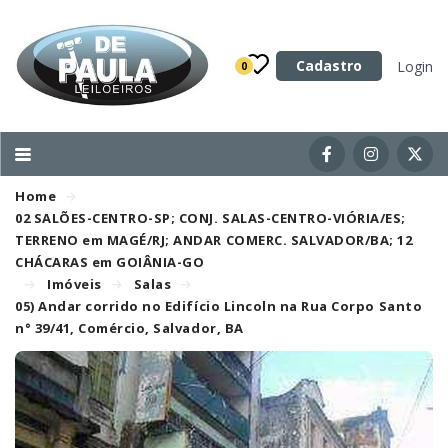
Categoria
Cadastro
Login
0
Imóveis
Terrenos
Acessórios para Veículos
Home
Máquinas
02 SALÕES-CENTRO-SP; CONJ. SALAS-CENTRO-VIÓRIA/ES;
TERRENO em MAGÉ/RJ; ANDAR COMERC. SALVADOR/BA; 12
CHÁCARAS em GOIÂNIA-GO
Imóveis
Salas
05) Andar corrido no Edifício Lincoln na Rua Corpo Santo
n° 39/41, Comércio, Salvador, BA