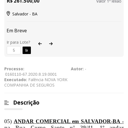
R$ 261.500,00
Valor 1º leilão
Salvador - BA
Em Breve
Ir para Lote?
Ir
Processo:
Autor:
-
Executado:
Falência NOVA YORK
COMPANHIA DE SEGUROS
Descrição
05)
ANDAR COMERCIAL em SALVADOR-BA -
na Rua Corpo Santo n° 39/41, 1º andar