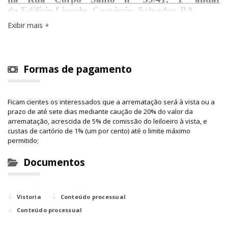
do
Edifício Lincoln,
Comércio, Salvador, BA.
Exibir mais
Área construída:
188,26m²
Formas de pagamento
Ficam cientes os interessados que a arrematação será à vista ou a
prazo de até sete dias mediante caução de 20% do valor da
arrematação, acrescida de 5% de comissão do leiloeiro à vista, e
custas de cartório de 1% (um por cento) até o limite máximo
permitido;
Documentos
Vistoria
Conteúdo processual
Conteúdo processual