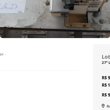
or:
-
Lo
27º 
R$ 
R$ 
R$ 
Ri