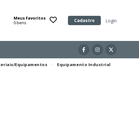
Meus Favoritos
Categoria
Cadastro
Login
0
bens
Imóveis
Terrenos
Acessórios para Veículos
eriais/Equipamentos
Equipamento Industrial
Máquinas