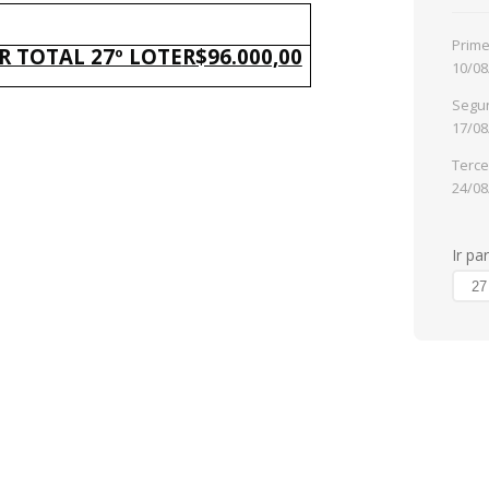
Prime
R TOTAL 27º LOTE
R$96.000,00
10/08
Segun
17/08
Terce
24/08
Ir pa