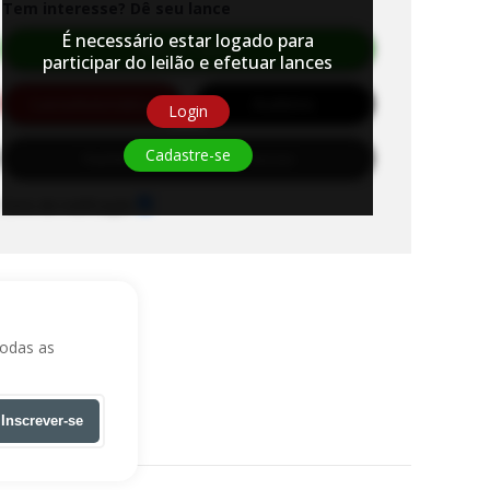
Tem interesse? Dê seu lance
É necessário estar logado para
Efetuar Lance
participar do leilão e efetuar lances
Lance
Automático
Auditório
Login
Cadastre-se
Habilite-se para efetuar lances
Sons de notificação
todas as
Inscrever-se