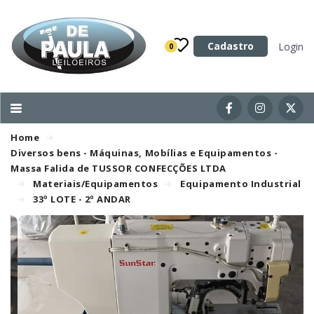
Categoria
Cadastro
Login
0
Imóveis
Terrenos
Acessórios para Veículos
Home
Máquinas
Diversos bens - Máquinas, Mobílias e Equipamentos -
Massa Falida de TUSSOR CONFECÇÕES LTDA
Materiais/Equipamentos
Equipamento Industrial
33º LOTE - 2º ANDAR