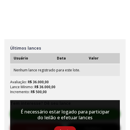
Últimos lances
Usuário
Data
Valor
Nenhum lance registrado para este lote.
Avaliação:
R$ 36.000,00
Lance Mínimo:
R$ 36.000,00
Incremento:
R$ 500,00
Tem interesse? Dê seu lance
É necessário estar logado para participar
Efetuar Lance
do leilão e efetuar lances
Automático
Auditório