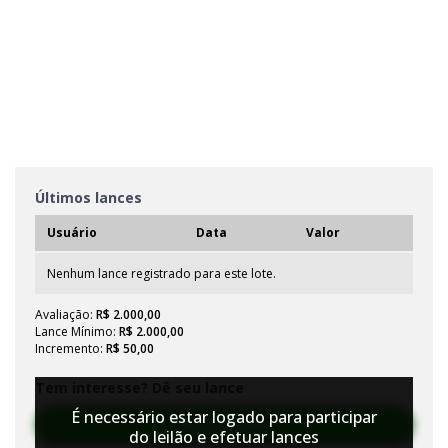
Últimos lances
Usuário
Data
Valor
Nenhum lance registrado para este lote.
Avaliação:
R$ 2.000,00
Lance Mínimo:
R$ 2.000,00
Incremento:
R$ 50,00
Tem interesse? Dê seu lance
É necessário estar logado para participar
Efetuar Lance
do leilão e efetuar lances