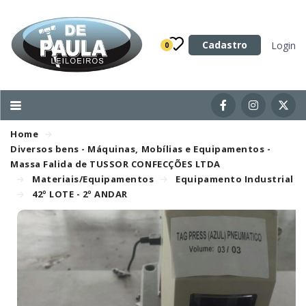
Categoria
Cadastro
Login
0
Imóveis
Terrenos
Acessórios para Veículos
Home
Máquinas
Diversos bens - Máquinas, Mobílias e Equipamentos -
Massa Falida de TUSSOR CONFECÇÕES LTDA
Materiais/Equipamentos
Equipamento Industrial
42º LOTE - 2º ANDAR