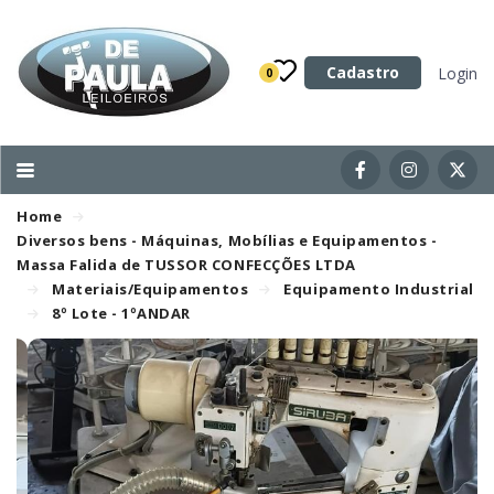
Categoria
Cadastro
Login
0
Imóveis
Terrenos
Acessórios para Veículos
Home
Máquinas
Diversos bens - Máquinas, Mobílias e Equipamentos -
Massa Falida de TUSSOR CONFECÇÕES LTDA
Materiais/Equipamentos
Equipamento Industrial
8º Lote - 1ºANDAR