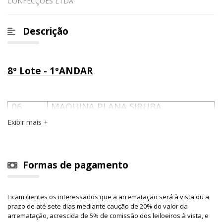
CONFECÇÕES LTDA
Descrição
8º Lote
-
1ºANDAR
06
MAQUINA PLANA SIRUBA
Exibir mais
VALOR TOTAL DO 8º LOTE R$15.000,00
Formas de pagamento
Ficam cientes os interessados que a arrematação será à vista ou a
prazo de até sete dias mediante caução de 20% do valor da
arrematação, acrescida de 5% de comissão dos leiloeiros à vista, e