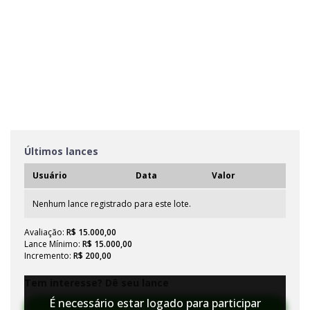
Últimos lances
Usuário
Data
Valor
Nenhum lance registrado para este lote.
Avaliação:
R$ 15.000,00
Lance Mínimo:
R$ 15.000,00
Incremento:
R$ 200,00
Tem interesse? Dê seu lance
É necessário estar logado para participar
Efetuar Lance