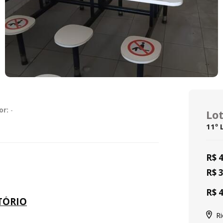
or:
-
Lo
11º 
R$ 
R$ 
R$ 
ITÓRIO
Ri