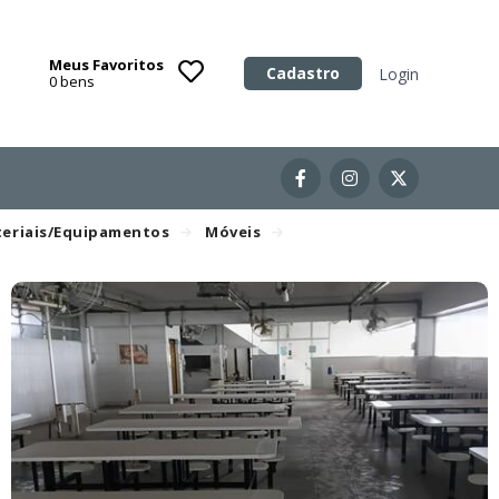
Meus Favoritos
Categoria
Cadastro
Login
0
bens
Imóveis
Terrenos
Acessórios para Veículos
eriais/Equipamentos
Móveis
Máquinas