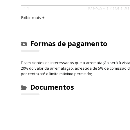
11
MESAS COM CA
Exibir mais
VALOR T
Formas de pagamento
Ficam cientes os interessados que a arrematação será à vist
20% do valor da arrematação, acrescida de 5% de comissão dos 
por cento) até o limite máximo permitido;
Documentos