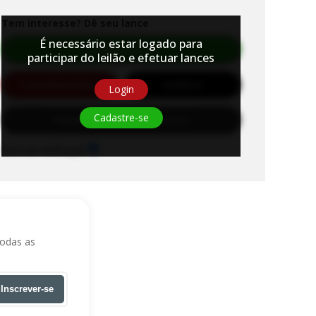
Tem interesse? Dê seu lance
É necessário estar logado para
Efetuar Lance
participar do leilão e efetuar lances
Lance
Automático
Auditório
Login
Cadastre-se
Habilite-se para efetuar lances
Sons de notificação
todas as
Inscrever-se