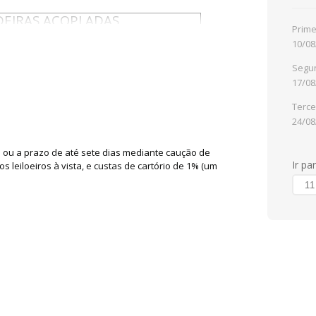
DEIRAS ACOPLADAS
Prime
10/08
OTAL DO 11º LOTE
R$40.000,00
Segun
17/08
Terce
24/08
a ou a prazo de até sete dias mediante caução de
Ir pa
leiloeiros à vista, e custas de cartório de 1% (um