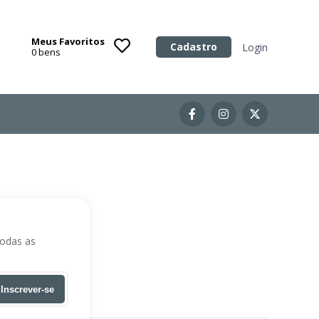
Meus Favoritos
Categoria
Cadastro
Login
0
bens
Imóveis
Terrenos
Acessórios para Veículos
Máquinas
todas as
Inscrever-se